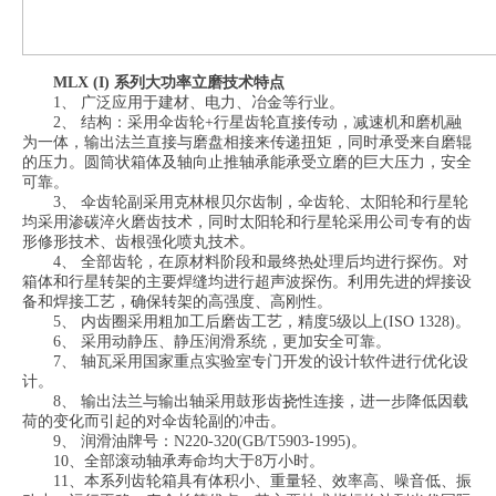
MLX (I) 系列大功率立磨技术特点
1、 广泛应用于建材、电力、冶金等行业。
2、 结构：采用伞齿轮+行星齿轮直接传动，减速机和磨机融
为一体，输出法兰直接与磨盘相接来传递扭矩，同时承受来自磨辊
的压力。圆筒状箱体及轴向止推轴承能承受立磨的巨大压力，安全
可靠。
3、 伞齿轮副采用克林根贝尔齿制，伞齿轮、太阳轮和行星轮
均采用渗碳淬火磨齿技术，同时太阳轮和行星轮采用公司专有的齿
形修形技术、齿根强化喷丸技术。
4、 全部齿轮，在原材料阶段和最终热处理后均进行探伤。对
箱体和行星转架的主要焊缝均进行超声波探伤。利用先进的焊接设
备和焊接工艺，确保转架的高强度、高刚性。
5、 内齿圈采用粗加工后磨齿工艺，精度5级以上(ISO 1328)。
6、 采用动静压、静压润滑系统，更加安全可靠。
7、 轴瓦采用国家重点实验室专门开发的设计软件进行优化设
计。
8、 输出法兰与输出轴采用鼓形齿挠性连接，进一步降低因载
荷的变化而引起的对伞齿轮副的冲击。
9、 润滑油牌号：N220-320(GB/T5903-1995)。
10、全部滚动轴承寿命均大于8万小时。
11、本系列齿轮箱具有体积小、重量轻、效率高、噪音低、振